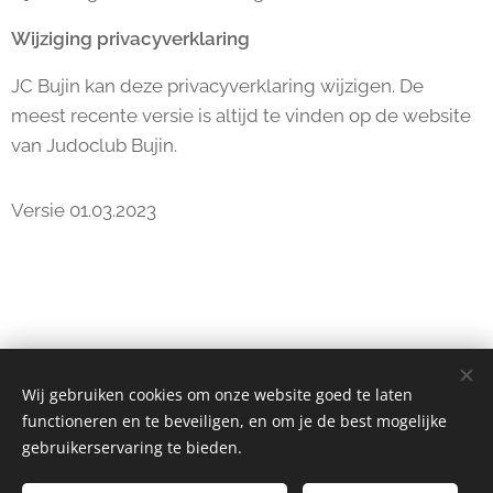
Wijziging privacyverklaring
JC Bujin kan deze privacyverklaring wijzigen. De
meest recente versie is altijd te vinden op de website
van Judoclub Bujin.
Versie 01.03.2023
Wij gebruiken cookies om onze website goed te laten
Judoclub Bujin VZW, Boomsesteenweg 333, 2610 Wilrijk
functioneren en te beveiligen, en om je de best mogelijke
Telefoon: 0496 39 58 05
gebruikerservaring te bieden.
Instagram
|
facebook